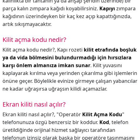
kalınlıkta bir tahtanın ya da ahşap şeridin üzerinde) bir
parça kalın zımpara kağıdı koyabilirsiniz.
Kapıyı
zımpara
kağıdının üzerindeyken bir kaç kez açıp kapattığınızda,
artık sıkışmayacaktır.
Kilit açma kodu nedir?
Kilit açma kodu nedir?,
Kapı rozeti
kilit etrafında boşluk
ya da vida bölmesini bulundurmadığı için hırsızlara
karşı önlem almanıza imkan sunar
. Kilit yuvasını
kaplayarak kırılma veya yerinden çıkarılma gibi işlemlerin
önüne geçer. Böylelikle evinize girmeye çalışan yabancılar
ne kadar uğraşırsa uğraşsın kilidi açamazlar.
Ekran kiliti nasıl açılır?
Ekran kiliti nasıl açılır?,
"‍Operatör
Kilit Açma Kodu
"‍
telefonunuza özgü benzersiz bir koddur.
Kod
, telefon
üretildiğinde orijinal hizmet sağlayıcı tarafından
telefonun izinsiz olarak başka bir operatöre taşınmasını