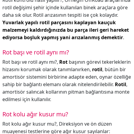
Rotil kontrolü nasıl yapılır?,
Örneğin OffRoad araçlarında
rotil değişimi şehir içinde kullanılan binek araçlara göre
daha sık olur. Rotil arızasının tespiti ise çok kolaydır.
Yuvarlak yapılı rotil parçasını kaplayan kauçuk
malzemeyi kaldırdığınızda bu parça ileri geri hareket
ediyorsa boşluk yapmış yani arızalanmış demektir
.
Rot başı ve rotil aynı mı?
Rot başı ve rotil aynı mı?,
Rot
başının görevi tekerleklerin
hizasını korumak olarak tanımlanırken,
rotil
, bütün bir
amortisör sistemini birbirine adapte eden, oynar özelliğe
sahip bir bağlantı elemanı olarak nitelendirilebilir.
Rotil
,
amortisör salıncak kollarının pitman bağlantısına monte
edilmesi için kullanılır.
Rot kolu ağır kusur mu?
Rot kolu ağır kusur mu?,
Direksiyon ve ön düzen
muayenesi testlerine göre ağır kusur sayılanlar: