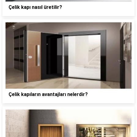
Çelik kapı nasıl üretilir?
Çelik kapıların avantajları nelerdir?