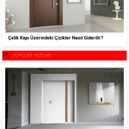
Çelik Kapı Üzerindeki Çizikler Nasıl Giderilir?
POPÜLER YAZILAR