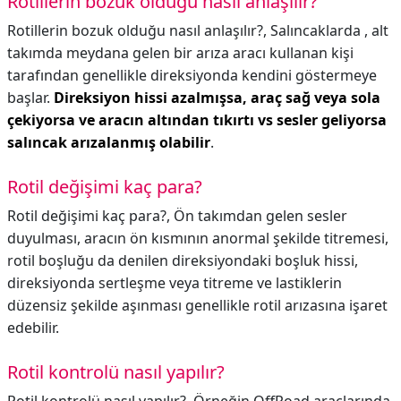
Rotillerin bozuk olduğu nasıl anlaşılır?
Rotillerin bozuk olduğu nasıl anlaşılır?,
Salıncaklarda , alt
takımda meydana gelen bir arıza aracı kullanan kişi
tarafından genellikle direksiyonda kendini göstermeye
başlar.
Direksiyon hissi azalmışsa, araç sağ veya sola
çekiyorsa ve aracın altından tıkırtı vs sesler geliyorsa
salıncak arızalanmış olabilir
.
Rotil değişimi kaç para?
Rotil değişimi kaç para?,
Ön takımdan gelen sesler
duyulması, aracın ön kısmının anormal şekilde titremesi,
rotil boşluğu da denilen direksiyondaki boşluk hissi,
direksiyonda sertleşme veya titreme ve lastiklerin
düzensiz şekilde aşınması genellikle rotil arızasına işaret
edebilir.
Rotil kontrolü nasıl yapılır?