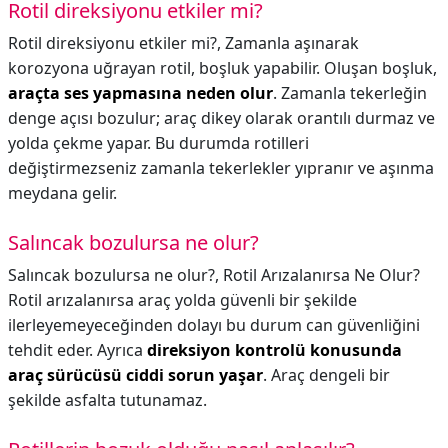
Rotil direksiyonu etkiler mi?
Rotil direksiyonu etkiler mi?,
Zamanla aşınarak
korozyona uğrayan rotil, boşluk yapabilir. Oluşan boşluk,
araçta ses yapmasına neden olur
. Zamanla tekerleğin
denge açısı bozulur; araç dikey olarak orantılı durmaz ve
yolda çekme yapar. Bu durumda rotilleri
değiştirmezseniz zamanla tekerlekler yıpranır ve aşınma
meydana gelir.
Salıncak bozulursa ne olur?
Salıncak bozulursa ne olur?,
Rotil Arızalanırsa Ne Olur?
Rotil arızalanırsa araç yolda güvenli bir şekilde
ilerleyemeyeceğinden dolayı bu durum can güvenliğini
tehdit eder. Ayrıca
direksiyon kontrolü konusunda
araç sürücüsü ciddi sorun yaşar
. Araç dengeli bir
şekilde asfalta tutunamaz.