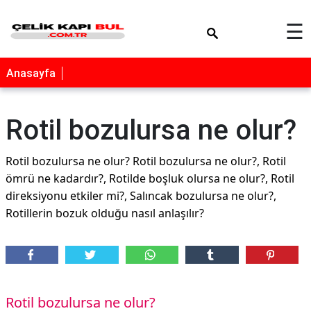
×
☰
Anasayfa
Rotil bozulursa ne olur?
Rotil bozulursa ne olur? Rotil bozulursa ne olur?, Rotil
ömrü ne kadardır?, Rotilde boşluk olursa ne olur?, Rotil
direksiyonu etkiler mi?, Salıncak bozulursa ne olur?,
Rotillerin bozuk olduğu nasıl anlaşılır?
Rotil bozulursa ne olur?