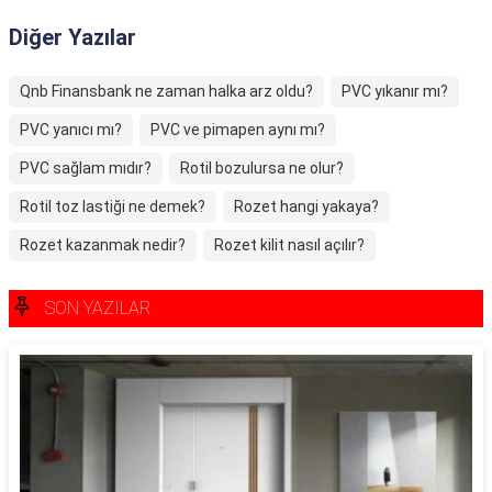
Diğer Yazılar
Qnb Finansbank ne zaman halka arz oldu?
PVC yıkanır mı?
PVC yanıcı mı?
PVC ve pimapen aynı mı?
PVC sağlam mıdır?
Rotil bozulursa ne olur?
Rotil toz lastiği ne demek?
Rozet hangi yakaya?
Rozet kazanmak nedir?
Rozet kilit nasıl açılır?
SON YAZILAR