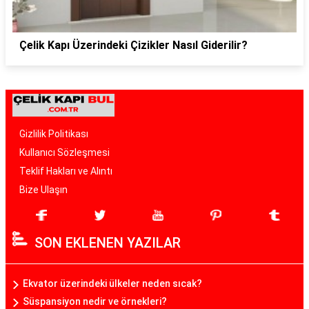
Çelik Kapı Üzerindeki Çizikler Nasıl Giderilir?
Gizlilik Politikası
Kullanıcı Sözleşmesi
Teklif Hakları ve Alıntı
Bize Ulaşın
SON EKLENEN YAZILAR
Ekvator üzerindeki ülkeler neden sıcak?
Süspansiyon nedir ve örnekleri?