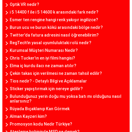
Optik VR nedir?
i 5 14400 f ile i 5 14600 k arasındaki fark nedir?
Esmer ten rengine hangi renk yakışır ingilizce?
Burun ucu ve burun kökü arasındaki bölge nedir?
Twitter'da fatura adresini nasıl öğrenebilirim?
RegTech'in yasal uyumluluktaki rolü nedir?
Kurumsal Müşteri Numarası Nedir?
Chris Tucker'ın en iyi filmi hangisi?
Elma iç kurdu ilacı ne zaman atılır?
Çekin takas için verilmesi ne zaman tahsil edilir?
Tios nedir? - Detaylı Bilgi ve Açıklamalar
Sticker yapıştırmak için nereye gidilir?
Bulunduğunuz yerin doğu mu yoksa batı mı olduğunu nasıl
anlarsınız?
Rüyada Bıçaklanıp Kan Görmek
Alman Kayzeri kim?
Promosyon kodu Nedir Türkiye?
Ateşleme bobininde MSD ne demek?