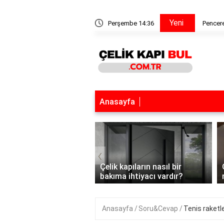
Yeni
a tiner katılır mı?
Perşembe 14:36
Pencere
Anasayfa
‹
kapılar hangi alanlarda
Çelik kapıların nasıl bir
ılır?
bakıma ihtiyacı vardır?
Anasayfa
Soru&Cevap
Tenis raketl