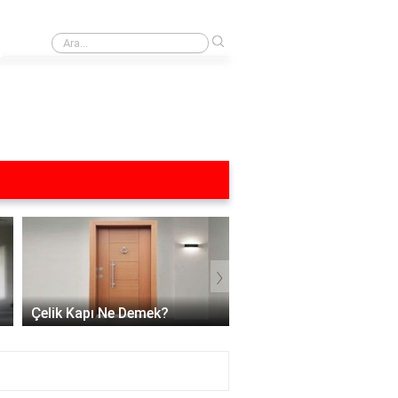
›
Yağ lekesi yağlı mutfak dolapları neyle silinir?
›
Çelik Kapı Üzerindeki Çi
Çelik Kapı Ne Demek?
Nasıl Giderilir?