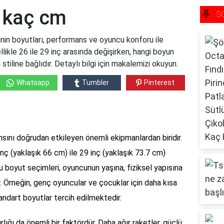
i kaç cm
S
inin boyutları, performans ve oyuncu konforu ile
ellikle 26 ile 29 inç arasında değişirken, hangi boyun
tiline bağlıdır. Detaylı bilgi için makalemizi okuyun.
Whatsapp
Tumbler
Pinterest
nsını doğrudan etkileyen önemli ekipmanlardan biridir.
inç (yaklaşık 66 cm) ile 29 inç (yaklaşık 73.7 cm)
u boyut seçimleri, oyuncunun yaşına, fiziksel yapısına
r. Örneğin, genç oyuncular ve çocuklar için daha kısa
standart boyutlar tercih edilmektedir.
rlığı da önemli bir faktördür. Daha ağır raketler, güçlü