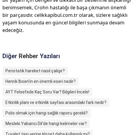
bir yaşam için dengeli ve dikkatli bir beslenme alışkanlığı
benimsemek, Crohn hastalığı ile başa çıkmanın önemli
bir parçasıdır. celikkapibul.com.tr olarak, sizlere sağlıklı
yaşam konusunda en güncel bilgileri sunmaya devam
edeceğiz.
Diğer
Rehber
Yazıları
Peristatik hareket nasıl çalışır?
Henrik İbsen'in en önemli eseri nedir?
AYT Felsefede Kaç Soru Var? Bilgileri İncele!
Etkinlik planı ve etkinlik sayfası arasındaki fark nedir?
Polis olmak için hangi sağlık raporu gerekli?
Mesleki Yabancı Dil'de hangi kelimeler var?
Tuvalet taşı yerine klozet daha kullanışlı mı?