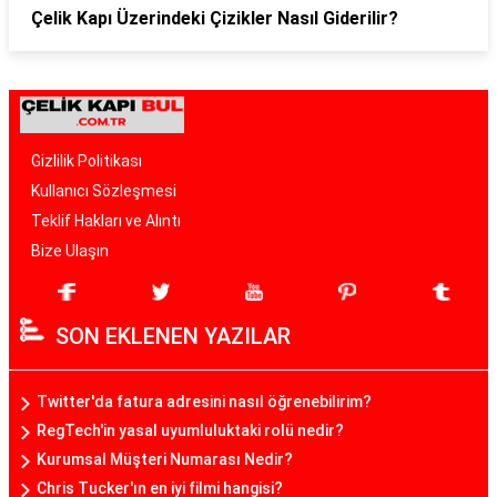
Çelik Kapı Üzerindeki Çizikler Nasıl Giderilir?
Gizlilik Politikası
Kullanıcı Sözleşmesi
Teklif Hakları ve Alıntı
Bize Ulaşın
SON EKLENEN YAZILAR
Twitter'da fatura adresini nasıl öğrenebilirim?
RegTech'in yasal uyumluluktaki rolü nedir?
Kurumsal Müşteri Numarası Nedir?
Chris Tucker'ın en iyi filmi hangisi?