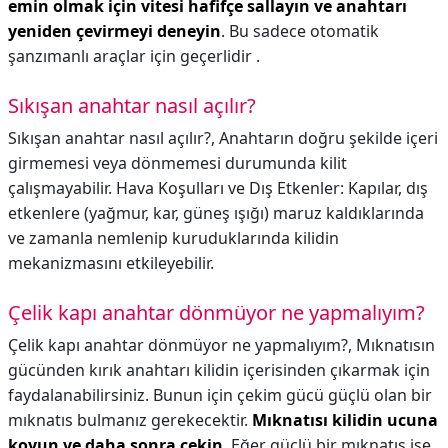
emin olmak için vitesi hafifçe sallayın ve anahtarı
yeniden çevirmeyi deneyin
. Bu sadece otomatik
şanzımanlı araçlar için geçerlidir .
Sıkışan anahtar nasıl açılır?
Sıkışan anahtar nasıl açılır?,
Anahtarın doğru şekilde içeri
girmemesi veya dönmemesi durumunda kilit
çalışmayabilir. Hava Koşulları ve Dış Etkenler: Kapılar, dış
etkenlere (yağmur, kar, güneş ışığı) maruz kaldıklarında
ve zamanla nemlenip kuruduklarında kilidin
mekanizmasını etkileyebilir.
Çelik kapı anahtar dönmüyor ne yapmalıyım?
Çelik kapı anahtar dönmüyor ne yapmalıyım?,
Mıknatısın
gücünden kırık anahtarı kilidin içerisinden çıkarmak için
faydalanabilirsiniz. Bunun için çekim gücü güçlü olan bir
mıknatıs bulmanız gerekecektir.
Mıknatısı kilidin ucuna
koyun ve daha sonra çekin
. Eğer güçlü bir mıknatıs ise