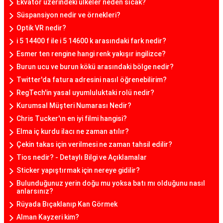
Ekvator üzerindeki ülkeler neden sıcak?
Süspansiyon nedir ve örnekleri?
Optik VR nedir?
i 5 14400 f ile i 5 14600 k arasındaki fark nedir?
Esmer ten rengine hangi renk yakışır ingilizce?
Burun ucu ve burun kökü arasındaki bölge nedir?
Twitter'da fatura adresini nasıl öğrenebilirim?
RegTech'in yasal uyumluluktaki rolü nedir?
Kurumsal Müşteri Numarası Nedir?
Chris Tucker'ın en iyi filmi hangisi?
Elma iç kurdu ilacı ne zaman atılır?
Çekin takas için verilmesi ne zaman tahsil edilir?
Tios nedir? - Detaylı Bilgi ve Açıklamalar
Sticker yapıştırmak için nereye gidilir?
Bulunduğunuz yerin doğu mu yoksa batı mı olduğunu nasıl
anlarsınız?
Rüyada Bıçaklanıp Kan Görmek
Alman Kayzeri kim?