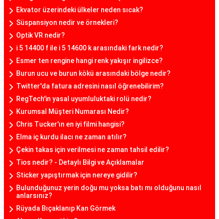
Ekvator üzerindeki ülkeler neden sıcak?
Süspansiyon nedir ve örnekleri?
Optik VR nedir?
i 5 14400 f ile i 5 14600 k arasındaki fark nedir?
Esmer ten rengine hangi renk yakışır ingilizce?
Burun ucu ve burun kökü arasındaki bölge nedir?
Twitter'da fatura adresini nasıl öğrenebilirim?
RegTech'in yasal uyumluluktaki rolü nedir?
Kurumsal Müşteri Numarası Nedir?
Chris Tucker'ın en iyi filmi hangisi?
Elma iç kurdu ilacı ne zaman atılır?
Çekin takas için verilmesi ne zaman tahsil edilir?
Tios nedir? - Detaylı Bilgi ve Açıklamalar
Sticker yapıştırmak için nereye gidilir?
Bulunduğunuz yerin doğu mu yoksa batı mı olduğunu nasıl
anlarsınız?
Rüyada Bıçaklanıp Kan Görmek