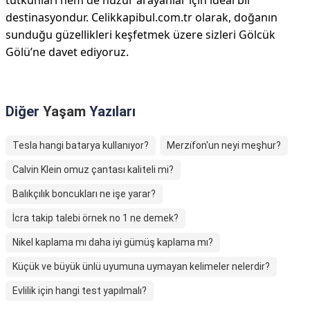
tutkunları hem de huzur arayanlar için ideal bir
destinasyondur. Celikkapibul.com.tr olarak, doğanın
sunduğu güzellikleri keşfetmek üzere sizleri Gölcük
Gölü’ne davet ediyoruz.
Diğer
Yaşam
Yazıları
Tesla hangi batarya kullanıyor?
Merzi̇fon'un neyi meşhur?
Calvin Klein omuz çantası kaliteli mi?
Balıkçılık boncukları ne işe yarar?
İcra takip talebi örnek no 1 ne demek?
Nikel kaplama mı daha iyi gümüş kaplama mı?
Küçük ve büyük ünlü uyumuna uymayan kelimeler nelerdir?
Evlilik için hangi test yapılmalı?