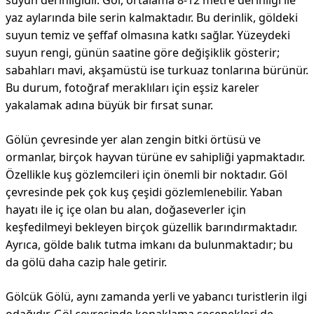
suyun derinliğidir. Göl, ortalama 8-12 metre derinliği ile
yaz aylarında bile serin kalmaktadır. Bu derinlik, göldeki
suyun temiz ve şeffaf olmasına katkı sağlar. Yüzeydeki
suyun rengi, günün saatine göre değişiklik gösterir;
sabahları mavi, akşamüstü ise turkuaz tonlarına bürünür.
Bu durum, fotoğraf meraklıları için eşsiz kareler
yakalamak adına büyük bir fırsat sunar.
Gölün çevresinde yer alan zengin bitki örtüsü ve
ormanlar, birçok hayvan türüne ev sahipliği yapmaktadır.
Özellikle kuş gözlemcileri için önemli bir noktadır. Göl
çevresinde pek çok kuş çeşidi gözlemlenebilir. Yaban
hayatı ile iç içe olan bu alan, doğaseverler için
keşfedilmeyi bekleyen birçok güzellik barındırmaktadır.
Ayrıca, gölde balık tutma imkanı da bulunmaktadır; bu
da gölü daha cazip hale getirir.
Gölcük Gölü, aynı zamanda yerli ve yabancı turistlerin ilgi