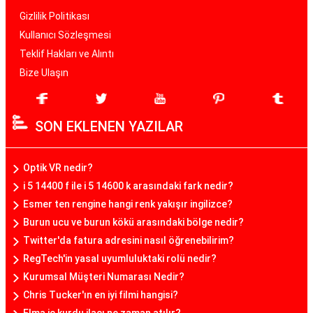
Gizlilik Politikası
Kullanıcı Sözleşmesi
Teklif Hakları ve Alıntı
Bize Ulaşın
SON EKLENEN YAZILAR
Optik VR nedir?
i 5 14400 f ile i 5 14600 k arasındaki fark nedir?
Esmer ten rengine hangi renk yakışır ingilizce?
Burun ucu ve burun kökü arasındaki bölge nedir?
Twitter'da fatura adresini nasıl öğrenebilirim?
RegTech'in yasal uyumluluktaki rolü nedir?
Kurumsal Müşteri Numarası Nedir?
Chris Tucker'ın en iyi filmi hangisi?
Elma iç kurdu ilacı ne zaman atılır?