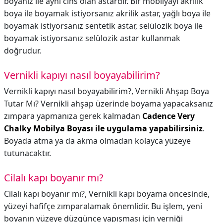
boyanız ile aynı cins olan astardır. Bir mobilyayı akrilik
boya ile boyamak istiyorsanız akrilik astar, yağlı boya ile
boyamak istiyorsanız sentetik astar, selülozik boya ile
boyamak istiyorsanız selülozik astar kullanmak
doğrudur.
Vernikli kapıyı nasıl boyayabilirim?
Vernikli kapıyı nasıl boyayabilirim?,
Vernikli Ahşap Boya
Tutar Mı? Vernikli ahşap üzerinde boyama yapacaksanız
zımpara yapmanıza gerek kalmadan
Cadence Very
Chalky Mobilya Boyası ile uygulama yapabilirsiniz
.
Boyada atma ya da akma olmadan kolayca yüzeye
tutunacaktır.
Cilalı kapı boyanır mı?
Cilalı kapı boyanır mı?,
Vernikli kapı boyama öncesinde,
yüzeyi hafifçe zımparalamak önemlidir. Bu işlem, yeni
boyanın yüzeye düzgünce yapışması için verniği