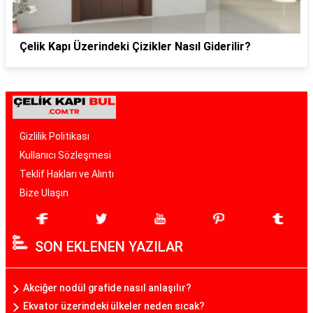
Çelik Kapı Üzerindeki Çizikler Nasıl Giderilir?
Gizlilik Politikası
Kullanıcı Sözleşmesi
Teklif Hakları ve Alıntı
Bize Ulaşın
SON EKLENEN YAZILAR
Akciğer nodül grafide nasıl anlaşılır?
Ekvator üzerindeki ülkeler neden sıcak?