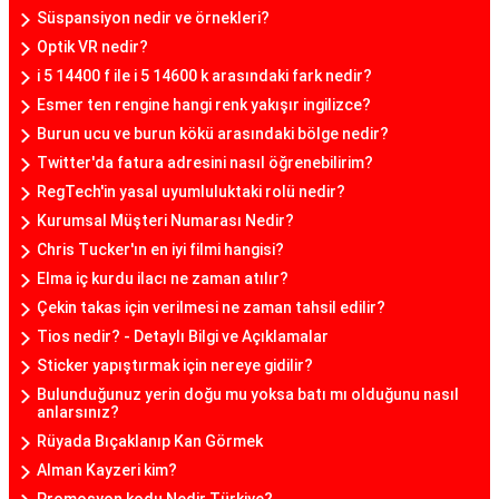
Süspansiyon nedir ve örnekleri?
Optik VR nedir?
i 5 14400 f ile i 5 14600 k arasındaki fark nedir?
Esmer ten rengine hangi renk yakışır ingilizce?
Burun ucu ve burun kökü arasındaki bölge nedir?
Twitter'da fatura adresini nasıl öğrenebilirim?
RegTech'in yasal uyumluluktaki rolü nedir?
Kurumsal Müşteri Numarası Nedir?
Chris Tucker'ın en iyi filmi hangisi?
Elma iç kurdu ilacı ne zaman atılır?
Çekin takas için verilmesi ne zaman tahsil edilir?
Tios nedir? - Detaylı Bilgi ve Açıklamalar
Sticker yapıştırmak için nereye gidilir?
Bulunduğunuz yerin doğu mu yoksa batı mı olduğunu nasıl
anlarsınız?
Rüyada Bıçaklanıp Kan Görmek
Alman Kayzeri kim?
Promosyon kodu Nedir Türkiye?