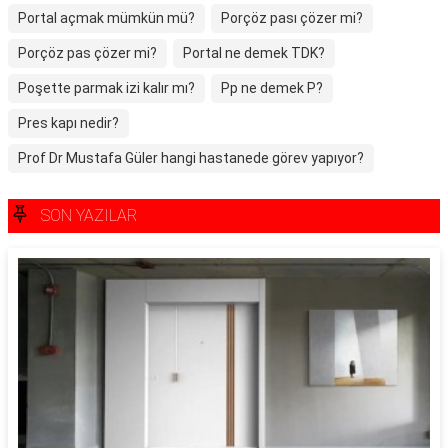
Portal açmak mümkün mü?
Porçöz pası çözer mi?
Porçöz pas çözer mi?
Portal ne demek TDK?
Poşette parmak izi kalır mı?
Pp ne demek P?
Pres kapı nedir?
Prof Dr Mustafa Güler hangi hastanede görev yapıyor?
SON YAZILAR