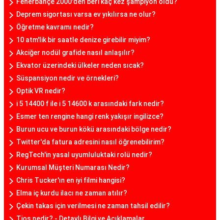
Fenerbahçe 2000'den beri kaç kez şampiyon oldu?
Deprem sigortası varsa ev yıkılırsa ne olur?
Öğretme kavramı nedir?
10 atm'lik bir saatle denize girebilir miyim?
Akciğer nodül grafide nasıl anlaşılır?
Ekvator üzerindeki ülkeler neden sıcak?
Süspansiyon nedir ve örnekleri?
Optik VR nedir?
i 5 14400 f ile i 5 14600 k arasındaki fark nedir?
Esmer ten rengine hangi renk yakışır ingilizce?
Burun ucu ve burun kökü arasındaki bölge nedir?
Twitter'da fatura adresini nasıl öğrenebilirim?
RegTech'in yasal uyumluluktaki rolü nedir?
Kurumsal Müşteri Numarası Nedir?
Chris Tucker'ın en iyi filmi hangisi?
Elma iç kurdu ilacı ne zaman atılır?
Çekin takas için verilmesi ne zaman tahsil edilir?
Tios nedir? - Detaylı Bilgi ve Açıklamalar