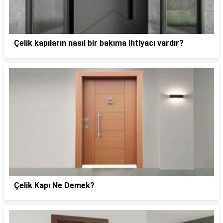
Çelik kapıların nasıl bir bakıma ihtiyacı vardır?
Çelik Kapı Ne Demek?