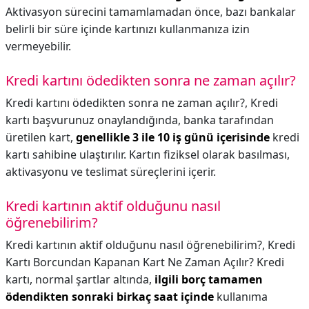
Aktivasyon sürecini tamamlamadan önce, bazı bankalar
belirli bir süre içinde kartınızı kullanmanıza izin
vermeyebilir.
Kredi kartını ödedikten sonra ne zaman açılır?
Kredi kartını ödedikten sonra ne zaman açılır?,
Kredi
kartı başvurunuz onaylandığında, banka tarafından
üretilen kart,
genellikle 3 ile 10 iş günü içerisinde
kredi
kartı sahibine ulaştırılır. Kartın fiziksel olarak basılması,
aktivasyonu ve teslimat süreçlerini içerir.
Kredi kartının aktif olduğunu nasıl
öğrenebilirim?
Kredi kartının aktif olduğunu nasıl öğrenebilirim?,
Kredi
Kartı Borcundan Kapanan Kart Ne Zaman Açılır? Kredi
kartı, normal şartlar altında,
ilgili borç tamamen
ödendikten sonraki birkaç saat içinde
kullanıma