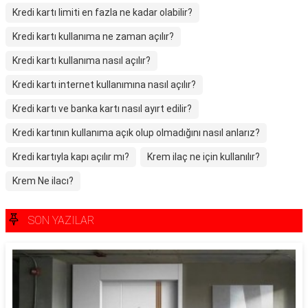
Kredi kartı limiti en fazla ne kadar olabilir?
Kredi kartı kullanıma ne zaman açılır?
Kredi kartı kullanıma nasıl açılır?
Kredi kartı internet kullanımına nasıl açılır?
Kredi kartı ve banka kartı nasıl ayırt edilir?
Kredi kartının kullanıma açık olup olmadığını nasıl anlarız?
Kredi kartıyla kapı açılır mı?
Krem ilaç ne için kullanılır?
Krem Ne ilacı?
SON YAZILAR