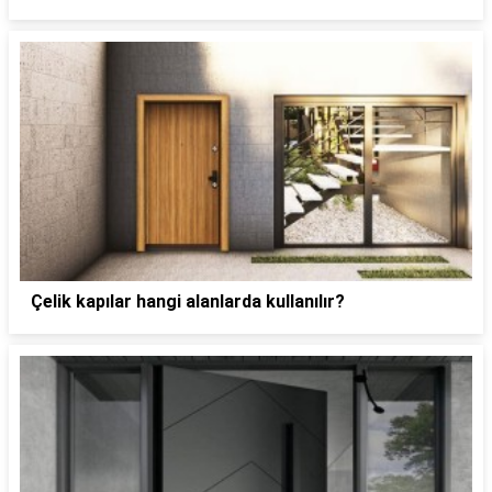
Çelik kapılar hangi alanlarda kullanılır?