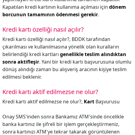
Kapatılan kredi kartının kullanıma açılması için
dönem
borcunun tamamının ödenmesi gerekir
.
Kredi kartı özelliği nasıl açılır?
Kredi kartı özelliği nasıl açılır?,
BDDK tarafından
çıkarılması ve kullanılmasına yönelik olan kuralların
belirlendiği kredi kartları
genellikle teslim alındıktan
sonra aktifleşir
. Yani bir kredi kartı başvurusuna olumlu
dönüş alındığı zaman bu alışveriş aracının kişiye teslim
edilmesi beklenir.
Kredi kartı aktif edilmezse ne olur?
Kredi kartı aktif edilmezse ne olur?,
Kart
Başvurusu
Onay SMS'inden sonra Bankamız ATM'sinde öncelikle
banka kartınız ile şifreli bir işlem gerçekleştirmeniz,
sonra kartınızı ATM'ye tekrar takarak görüntülenen