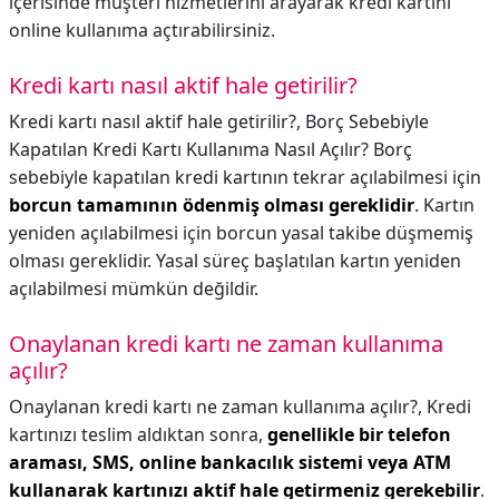
içerisinde müşteri hizmetlerini arayarak kredi kartını
online kullanıma açtırabilirsiniz.
Kredi kartı nasıl aktif hale getirilir?
Kredi kartı nasıl aktif hale getirilir?,
Borç Sebebiyle
Kapatılan Kredi Kartı Kullanıma Nasıl Açılır? Borç
sebebiyle kapatılan kredi kartının tekrar açılabilmesi için
borcun tamamının ödenmiş olması gereklidir
. Kartın
yeniden açılabilmesi için borcun yasal takibe düşmemiş
olması gereklidir. Yasal süreç başlatılan kartın yeniden
açılabilmesi mümkün değildir.
Onaylanan kredi kartı ne zaman kullanıma
açılır?
Onaylanan kredi kartı ne zaman kullanıma açılır?,
Kredi
kartınızı teslim aldıktan sonra,
genellikle bir telefon
araması, SMS, online bankacılık sistemi veya ATM
kullanarak kartınızı aktif hale getirmeniz gerekebilir
.