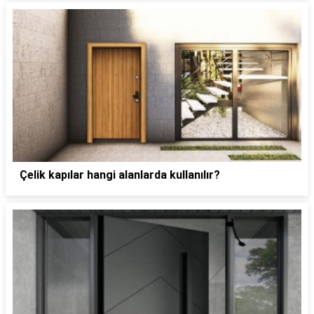
Çelik kapılar hangi alanlarda kullanılır?