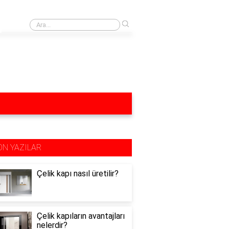
›
Yağ lekesi yağlı mutfak dolapları neyle silinir?
ON YAZILAR
Çelik kapı nasıl üretilir?
Çelik kapıların avantajları
nelerdir?