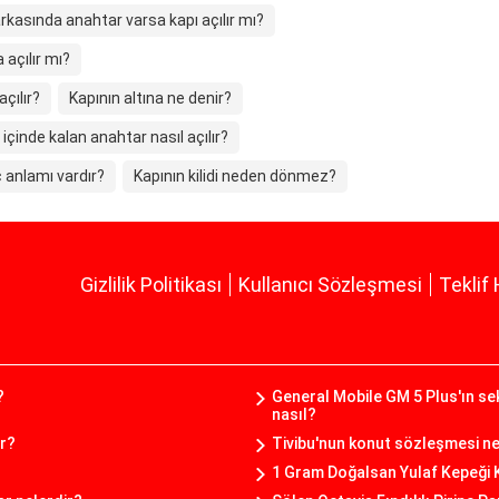
arkasında anahtar varsa kapı açılır mı?
 açılır mı?
çılır?
Kapının altına ne denir?
 içinde kalan anahtar nasıl açılır?
 anlamı vardır?
Kapının kilidi neden dönmez?
Gizlilik Politikası
Kullanıcı Sözleşmesi
Teklif 
?
General Mobile GM 5 Plus'ın sek
nasıl?
ar?
Tivibu'nun konut sözleşmesi nel
1 Gram Doğalsan Yulaf Kepeği 