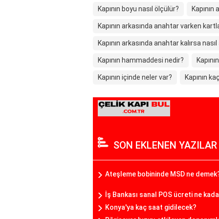
Kapının boyu nasıl ölçülür?
Kapının 
Kapının arkasında anahtar varken kartla
Kapının arkasında anahtar kalırsa nasıl a
Kapının hammaddesi nedir?
Kapının
Kapının içinde neler var?
Kapının kaç
SON EKLENEN YAZILAR
Ateşleme bobininde MSD ne demek
İş Bankası sanal POS ücreti ne kad
Konya'ya kaç saat gidilecek?