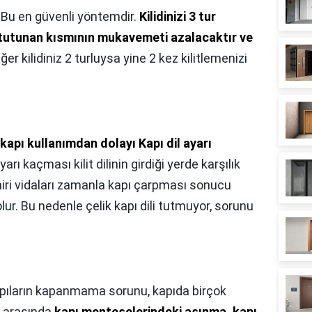
,
Bu en güvenli yöntemdir.
Kilidinizi 3 tur
lide tutunan kısmının mukavemeti azalacaktır ve
Eğer kilidiniz 2 turluysa yine 2 kez kilitlemenizi
 kapı kullanımdan dolayı Kapı dil ayarı
yarı kaçması kilit dilinin girdiği yerde karşılık
emiri vidaları zamanla kapı çarpması sonucu
ur. Bu nedenle çelik kapı dili tutmuyor, sorunu
apıların kapanmama sorunu, kapıda birçok
r arasında
kapı menteşelerindeki aşınma, kapı