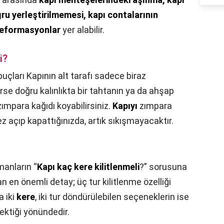
ğru yerleştirilmemesi, kapı contalarının
deformasyonlar
yer alabilir.
i?
puçları Kapının alt tarafı sadece biraz
irse doğru kalınlıkta bir tahtanın ya da ahşap
zımpara kağıdı koyabilirsiniz.
Kapıyı
zımpara
z açıp kapattığınızda, artık sıkışmayacaktır.
anların “
Kapı kaç kere kilitlenmeli
?” sorusuna
an en önemli detay; üç tur kilitlenme özelliği
 iki
kere
, iki tur döndürülebilen seçeneklerin ise
rektiği yönündedir.