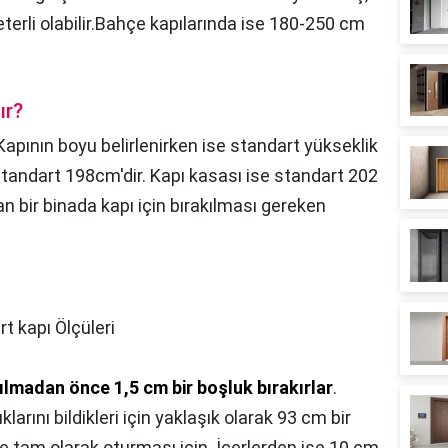
terli olabilir.Bahçe kapılarında ise 180-250 cm
ır?
Kapının boyu belirlenirken ise standart yükseklik
ı standart 198cm'dir. Kapı kasası ise standart 202
n bir binada kapı için bırakılması gereken
t kapı Ölçüleri
ılmadan önce 1,5 cm bir boşluk bırakırlar
.
larını bildikleri için yaklaşık olarak 93 cm bir
ine tam olarak oturması için. İçerlerden ise 10 cm