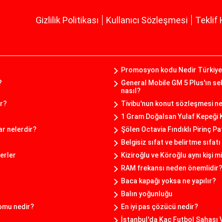
Gizlilik Politikası
Kullanıcı Sözleşmesi
Teklif 
Promosyon kodu Nedir Türkiy
?
General Mobile GM 5 Plus'ın sek
nasıl?
ar?
Tivibu'nun konut sözleşmesi nel
1 Gram Doğalsan Yulaf Kepeği 
ar nelerdir?
Şölen Octavia Fındıklı Pirinç Pa
Belgisiz sıfat ve belirtme sıfatı
erler
Kiziroğlu ve Köroğlu aynı kişi m
RAM frekansı neden önemlidir
Baca kapağı yoksa ne yapılır?
Balın yoğunluğu
romu nedir?
En iyi pas çözücü nedir?
İstanbul'da Kaç Futbol Sahası 