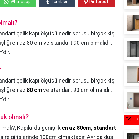
Whatsapp
Tumbler
Pinterest
olmalı?
andart çelik kapı ölçüsü nedir sorusu birçok kişi
işliği en az 80 cm ve standart 90 cm olmalıdır.
'dir.
?
andart çelik kapı ölçüsü nedir sorusu birçok kişi
işliği en az
80 cm
ve standart 90 cm olmalıdır.
'dir.
luk olmalı?
P
olmalı?,
Kapılarda genişlik
en az 80cm, standart
 daire girişlerinde 100cm olmaktadır. Ayrıca duş,