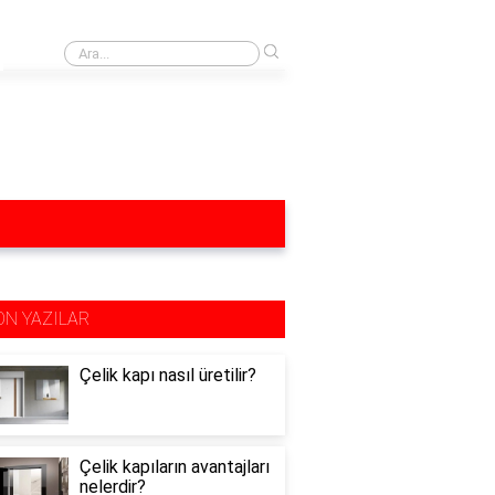
›
Yağ lekesi yağlı mutfak dolapları neyle silinir?
ON YAZILAR
Çelik kapı nasıl üretilir?
Çelik kapıların avantajları
nelerdir?