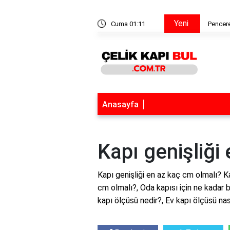
Yeni
a tiner katılır mı?
Cuma 01:11
Pencere
Anasayfa
Kapı genişliği
Kapı genişliği en az kaç cm olmalı? Ka
cm olmalı?, Oda kapısı için ne kadar b
kapı ölçüsü nedir?, Ev kapı ölçüsü nası