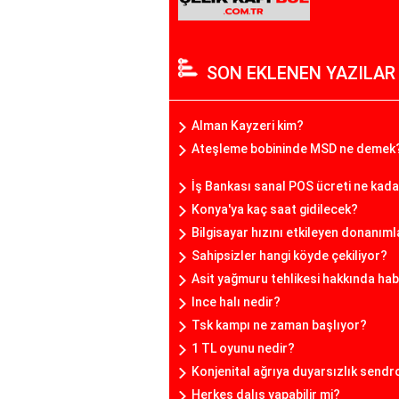
SON EKLENEN YAZILAR
Alman Kayzeri kim?
Ateşleme bobininde MSD ne demek
İş Bankası sanal POS ücreti ne kad
Konya'ya kaç saat gidilecek?
Bilgisayar hızını etkileyen donanıml
Sahipsizler hangi köyde çekiliyor?
Asit yağmuru tehlikesi hakkında hab
Ince halı nedir?
Tsk kampı ne zaman başlıyor?
1 TL oyunu nedir?
Konjenital ağrıya duyarsızlık send
Herkes dalış yapabilir mi?