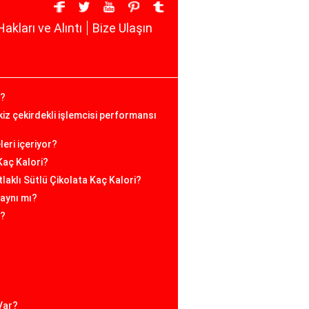
Hakları ve Alıntı
Bize Ulaşın
e?
iz çekirdekli işlemcisi performansı
eri içeriyor?
Kaç Kalori?
tlaklı Sütlü Çikolata Kaç Kalori?
 aynı mı?
i?
?
Var?