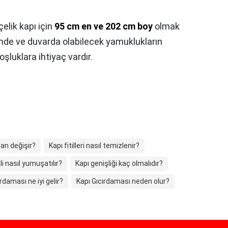
çelik kapı için
95 cm en ve 202 cm boy
olmak
inde ve duvarda olabilecek yamuklukların
boşluklara ihtiyaç vardır.
man değişir?
Kapı fitilleri nasıl temizlenir?
ili nasıl yumuşatılır?
Kapı genişliği kaç olmalıdır?
rdaması ne iyi gelir?
Kapı Gıcırdaması neden olur?