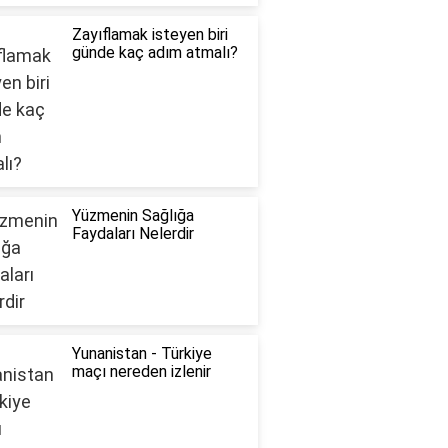
Zayıflamak isteyen biri
günde kaç adım atmalı?
Yüzmenin Sağlığa
Faydaları Nelerdir
Yunanistan - Türkiye
maçı nereden izlenir