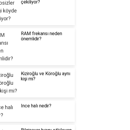
çekiliyor?
RAM frekansı neden
önemlidir?
Kiziroğlu ve Köroğlu aynı
kişi mi?
Ince halı nedir?