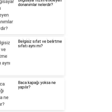
Bilgisayar hızını etkileyen
donanımlar nelerdir?
Belgisiz sıfat ve belirtme
sıfatı aynı mı?
Baca kapağı yoksa ne
yapılır?