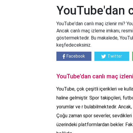
YouTube'dan ca
YouTube'dan canlı maç izlenir mi? You
Ancak canlı maç izleme imkanı, resmi 
göstermektedir. Bu makalede, YouTube
keşfedeceksiniz.
Facebook
Twitter
YouTube'dan canlı maç izleni
YouTube, çok çeşitli içerikleri ve ku
haline gelmiştir. Spor takipçileri, fu
yorumlar ve r bulabilmektedir. Ancak,
Çoğu zaman spor severler, sevdikleri 
üzerindeki platformlardan bekler. Faka