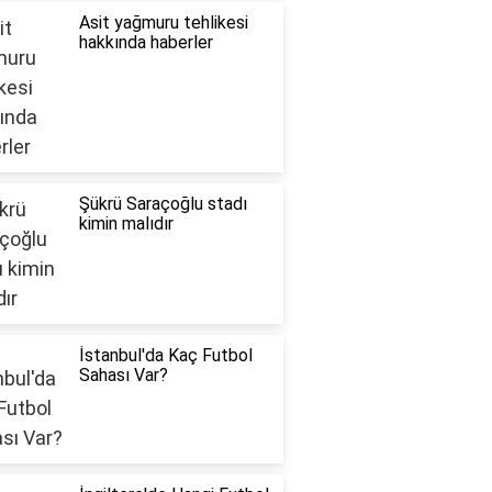
Asit yağmuru tehlikesi
hakkında haberler
Şükrü Saraçoğlu stadı
kimin malıdır
İstanbul'da Kaç Futbol
Sahası Var?