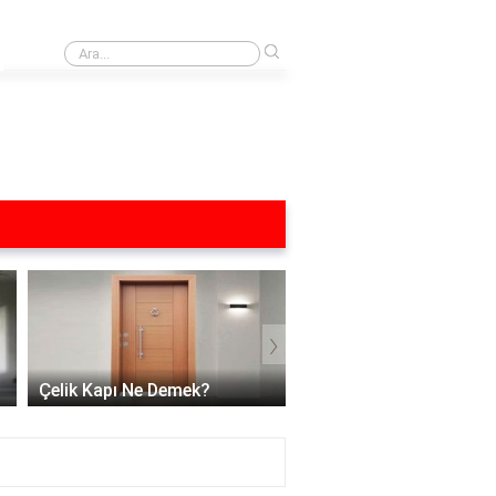
›
Yağ lekesi yağlı mutfak dolapları neyle silinir?
›
Çelik Kapı Üzerindeki Çi
Çelik Kapı Ne Demek?
Nasıl Giderilir?