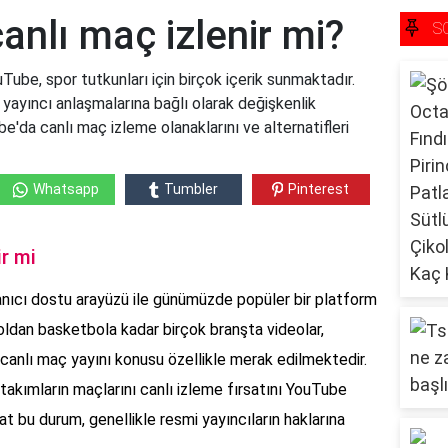
nlı maç izlenir mi?
S
Tube, spor tutkunları için birçok içerik sunmaktadır.
yayıncı anlaşmalarına bağlı olarak değişkenlik
'da canlı maç izleme olanaklarını ve alternatifleri
Whatsapp
Tumbler
Pinterest
r mi
llanıcı dostu arayüzü ile günümüzde popüler bir platform
tboldan basketbola kadar birçok branşta videolar,
 canlı maç yayını konusu özellikle merak edilmektedir.
takımların maçlarını canlı izleme fırsatını YouTube
t bu durum, genellikle resmi yayıncıların haklarına