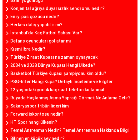
Balın yoğunluğu
Konjenital ağrıya duyarsızlık sendromu nedir?
En iyi pas çözücü nedir?
Herkes dalış yapabilir mi?
İstanbul'da Kaç Futbol Sahası Var?
Defans oyuncuları gol atar mı
Kısmi İbra Nedir?
Türkiye Ziraat Kupası ne zaman oynayacak
2034 ve 2038 Dünya Kupası Hangi Ülkede?
Basketbol Türkiye Kupası şampiyonu kim oldu?
PSG-Inter Hangi Kupa? Detaylı İnceleme ve Bilgiler
12 yaşındaki çocuk kaç saat telefon kullanmalı
Rüyada Haşlanmış Asma Yaprağı Görmek Ne Anlama Gelir?
Sakaryaspor tribün lideri kim
Forward iskontosu nedir?
HT Spor hangi ülkenin?
Temel Antrenman Nedir? Temel Antrenman Hakkında Bilgi
Bilinen en küçük şey nedir?