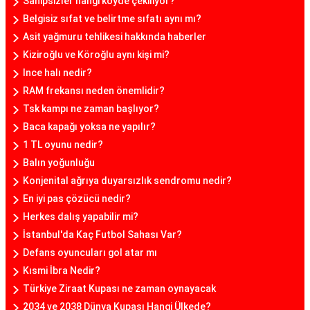
Sahipsizler hangi köyde çekiliyor?
Belgisiz sıfat ve belirtme sıfatı aynı mı?
Asit yağmuru tehlikesi hakkında haberler
Kiziroğlu ve Köroğlu aynı kişi mi?
Ince halı nedir?
RAM frekansı neden önemlidir?
Tsk kampı ne zaman başlıyor?
Baca kapağı yoksa ne yapılır?
1 TL oyunu nedir?
Balın yoğunluğu
Konjenital ağrıya duyarsızlık sendromu nedir?
En iyi pas çözücü nedir?
Herkes dalış yapabilir mi?
İstanbul'da Kaç Futbol Sahası Var?
Defans oyuncuları gol atar mı
Kısmi İbra Nedir?
Türkiye Ziraat Kupası ne zaman oynayacak
2034 ve 2038 Dünya Kupası Hangi Ülkede?